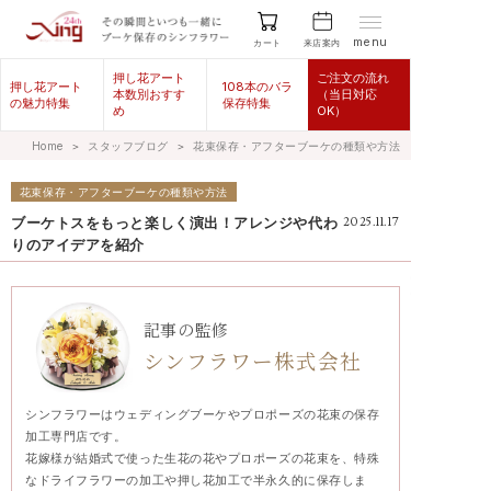
menu
来店案内
カート
押し花アート
ご注文の流れ
押し花アート
108本のバラ
本数別おすす
（当日対応
の魅力特集
保存特集
め
OK）
Home
＞
スタッフブログ
＞
花束保存・アフターブーケの種類や方法
花束保存・アフターブーケの種類や方法
ブーケトスをもっと楽しく演出！アレンジや代わ
2025.11.17
りのアイデアを紹介
記事の監修
シンフラワー株式会社
シンフラワーはウェディングブーケやプロポーズの花束の保存
加工専門店です。
花嫁様が結婚式で使った生花の花やプロポーズの花束を、特殊
なドライフラワーの加工や押し花加工で半永久的に保存しま