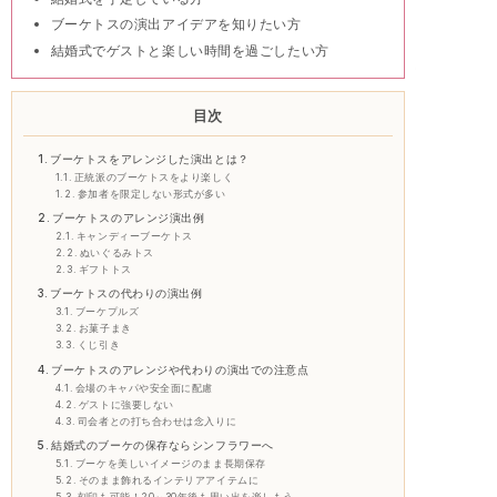
ブーケトスの演出アイデアを知りたい方
結婚式でゲストと楽しい時間を過ごしたい方
目次
ブーケトスをアレンジした演出とは？
正統派のブーケトスをより楽しく
参加者を限定しない形式が多い
ブーケトスのアレンジ演出例
キャンディーブーケトス
ぬいぐるみトス
ギフトトス
ブーケトスの代わりの演出例
ブーケプルズ
お菓子まき
くじ引き
ブーケトスのアレンジや代わりの演出での注意点
会場のキャパや安全面に配慮
ゲストに強要しない
司会者との打ち合わせは念入りに
結婚式のブーケの保存ならシンフラワーへ
ブーケを美しいイメージのまま長期保存
そのまま飾れるインテリアアイテムに
刻印も可能！20～30年後も思い出を楽しもう