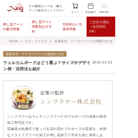
menu
来店案内
カート
押し花アート
ご注文の流れ
押し花アート
108本のバラ
本数別おすす
（当日対応
の魅力特集
保存特集
め
OK）
Home
＞
スタッフブログ
＞
花束保存・アフターブーケの種類や方法
花束保存・アフターブーケの種類や方法
ウェルカムボードはどう選ぶ？サイズやデザイ
2026.02.02
ン例・活用法も紹介
記事の監修
シンフラワー株式会社
シンフラワーはウェディングブーケやプロポーズの花束の保存
加工専門店です。
花嫁様が結婚式で使った生花の花やプロポーズの花束を、特殊
なドライフラワーの加工や押し花加工で半永久的に保存しま