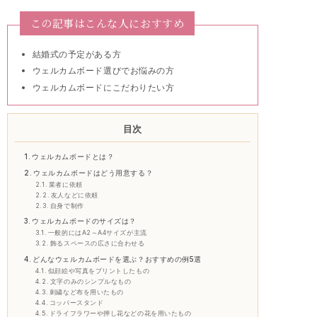
この記事はこんな人におすすめ
結婚式の予定がある方
ウェルカムボード選びでお悩みの方
ウェルカムボードにこだわりたい方
目次
ウェルカムボードとは？
ウェルカムボードはどう用意する？
業者に依頼
友人などに依頼
自身で制作
ウェルカムボードのサイズは？
一般的にはA2～A4サイズが主流
飾るスペースの広さに合わせる
どんなウェルカムボードを選ぶ？おすすめの例5選
似顔絵や写真をプリントしたもの
文字のみのシンプルなもの
刺繍など布を用いたもの
コッパースタンド
ドライフラワーや押し花などの花を用いたもの