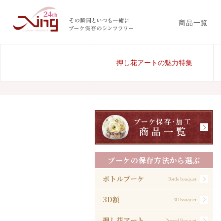
商品一覧
押し花アートの魅力特集
ブーケの保存方法から選ぶ
ボトルブーケ
Bottle bouquet
3D額
3D bouquet
押し花アート
Pressed Bouquet