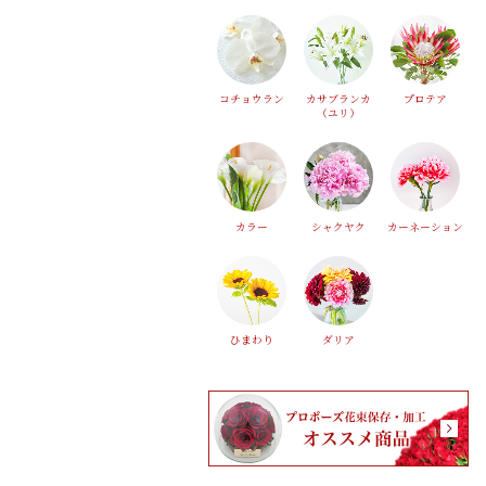
コチョウラン
カサブランカ
プロテア
（ユリ）
カラー
シャクヤク
カーネーション
ひまわり
ダリア