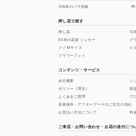
108本のバラ特集
押
押し花で残す
押し花
1
50本の花束 ジュモー
グ
メゾ Mサイズ
ピ
フラワーフォト
コンテンツ・サービス
会社概要
シ
ポリシー（理念）
取
よくあるご質問
プ
花束保存・アフターブーケのご注文の流れ
お支払い方法について
料
ご来店・お問い合わせ・お花の送付につ