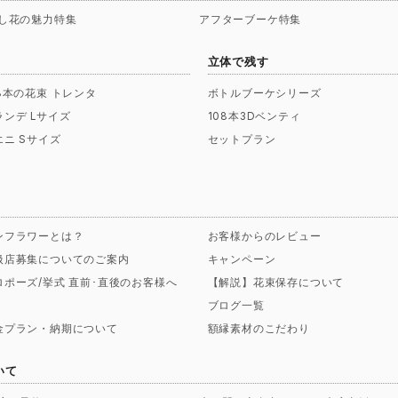
し花の魅力特集
アフターブーケ特集
立体で残す
08本の花束 トレンタ
ボトルブーケシリーズ
ランデ Lサイズ
108本3Dベンティ
エニ Sサイズ
セットプラン
ンフラワーとは？
お客様からのレビュー
扱店募集についてのご案内
キャンペーン
ロポーズ/挙式 直前･直後のお客様へ
【解説】花束保存について
ブログ一覧
金プラン・納期について
額縁素材のこだわり
いて