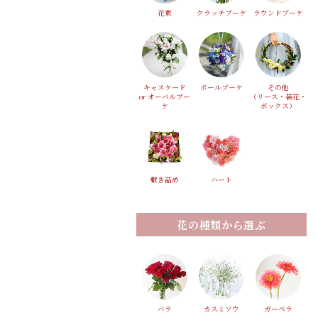
花束
クラッチブーケ
ラウンドブーケ
キャスケード
ボールブーケ
その他
or オーバルブー
（リース・装花・
ケ
ボックス）
敷き詰め
ハート
花の種類から選ぶ
バラ
カスミソウ
ガーベラ