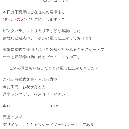
こんにちは！🌷♡
本日は千葉県にご在住のお客様より
“
押し花のメゾ
“をご紹介します✧˖°
ピンクバラ、マトリカリアなどを基調にした
素敵な結婚式のブーケが綺麗に仕上がっております♪
実際に挙式で使用された新婦様が持たれるキャスケードブ
ーケと新郎様の胸に飾るブートニアを加工し、
全体の雰囲気を残したまま綺麗に仕上がりました🎶
これから挙式を迎えられる方や
今お手元にお花がある方
是非シンフラワーへお任せください！
✼••┈┈┈┈┈┈┈┈┈┈┈┈┈┈┈┈••✼
商品：メゾ
デザイン：c-1/キャスケードブーケ/ブートニアあり