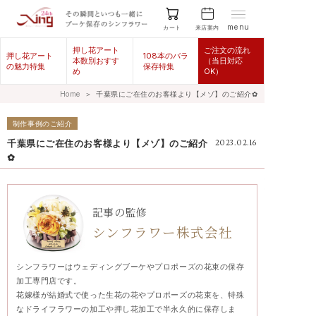
menu
来店案内
カート
押し花アート
ご注文の流れ
押し花アート
108本のバラ
本数別おすす
（当日対応
の魅力特集
保存特集
め
OK）
Home
＞
千葉県にご在住のお客様より【メゾ】のご紹介✿
制作事例のご紹介
千葉県にご在住のお客様より【メゾ】のご紹介
2023.02.16
✿
記事の監修
シンフラワー株式会社
シンフラワーはウェディングブーケやプロポーズの花束の保存
加工専門店です。
花嫁様が結婚式で使った生花の花やプロポーズの花束を、特殊
なドライフラワーの加工や押し花加工で半永久的に保存しま