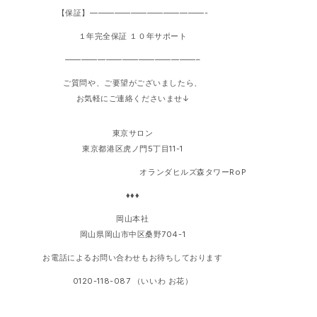
【保証】——————————————-
１年完全保証 １０年サポート
————————————————–
ご質問や、ご要望がございましたら、
お気軽にご連絡くださいませ↓
東京サロン
東京都港区虎ノ門5丁目11-1
オランダヒルズ森タワーRoP
♦♦♦
岡山本社
岡山県岡山市中区桑野704-1
お電話によるお問い合わせもお待ちしております
0120-118-087 （いいわ お花）