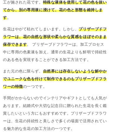
工が施された花です。
特殊な液体を使用して花の色を抜い
てから、別の専用液に浸けて、花の色と形態を維持しま
す
。
生花はやがて枯れてしまいます。しかし、
プリザーブドフ
ラワーは、花の自然な形状や柔らかな質感をほぼそのまま
保存できます
。 プリザーブドフラワーは、加工プロセス
中に専用の色素液を加え、通常の生花よりも鮮明で持続性
のある色を実現することができる加工方法です。
また元の色に限らず、
自然界には存在しないような鮮やか
でユニークな色を付けて制作できるのもプリザーブドフラ
ワーの特徴
の一つです。
手間がかからないのでインテリアやギフトとしても人気が
あります。結婚式や大切な記念日に贈られた生花を長く鑑
賞したいという方にもおすすめです。プリザーブドフラワ
ーは、生花の持続性と美しさで多くの場面で活用されてい
る魅力的な生花の加工方法の一つです。