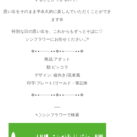
思い出をそのまま半永久的に楽しんでいただくことができ
ます🌼
特別な日の思い出を、これからもずっとそばに♡
シンフラワーにお任せください◡̈*
✼••┈┈┈┈••✼••┈┈┈┈••✼
商品:アダット
額:ピッコラ
デザイン: 縦向き/花束風
印字:プレート/ゴールド・筆記体
✼••┈┈┈┈••✼••┈┈┈┈••✼
—–
➴⡱シンフラワーで検索