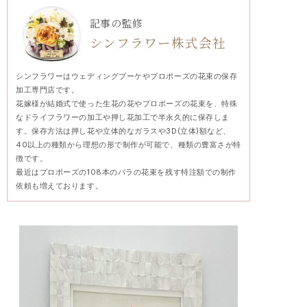
記事の監修
シンフラワー株式会社
シンフラワーはウェディングブーケやプロポーズの花束の保存
加工専門店です。
花嫁様が結婚式で使った生花の花やプロポーズの花束を、特殊
なドライフラワーの加工や押し花加工で半永久的に保存しま
す。保存方法は押し花や立体的なガラスや3D(立体)額など、
40以上の種類から理想の形で制作が可能で、種類の豊富さが特
徴です。
最近はプロポーズの108本のバラの花束を残す特注額での制作
依頼も増えております。