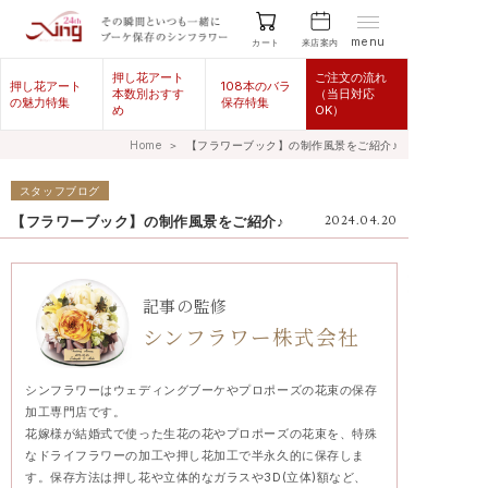
menu
来店案内
カート
押し花アート
ご注文の流れ
押し花アート
108本のバラ
本数別おすす
（当日対応
の魅力特集
保存特集
め
OK）
Home
＞
【フラワーブック】の制作風景をご紹介♪
スタッフブログ
【フラワーブック】の制作風景をご紹介♪
2024.04.20
記事の監修
シンフラワー株式会社
シンフラワーはウェディングブーケやプロポーズの花束の保存
加工専門店です。
花嫁様が結婚式で使った生花の花やプロポーズの花束を、特殊
なドライフラワーの加工や押し花加工で半永久的に保存しま
す。保存方法は押し花や立体的なガラスや3D(立体)額など、