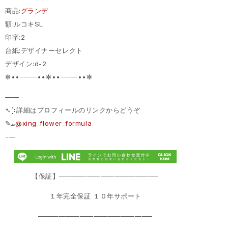
商品:
グランデ
額:ルコキSL
印字:2
台紙:デザイナーセレクト
デザイン:d-2
✼••┈┈┈┈••✼••┈┈┈┈••✼
——
➴⡱詳細はプロフィールのリンクからどうぞ
‎✎ܚ
@xing_flower_formula
-—
【保証】——————————————-
１年完全保証 １０年サポート
————————————————–