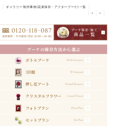
ギャラリー 制作事例(花束保存・アフターブーケ) 一覧
<
>
ブーケの保存方法から選ぶ
ボトルブーケ
Bottle bouquet
3D額
3D bouquet
押し花アート
Pressed Bouquet
クリスタルフラワー
Crystal Flower
フォトプラン
Photo Plan
セットプラン
Set Plan