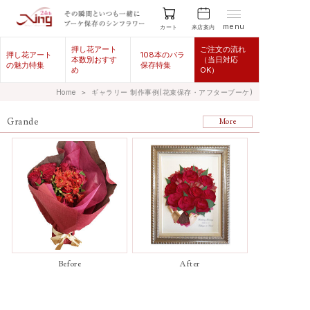
menu
来店案内
カート
押し花アート
ご注文の流れ
押し花アート
108本のバラ
本数別おすす
（当日対応
の魅力特集
保存特集
め
OK）
Home
＞
ギャラリー 制作事例(花束保存・アフターブーケ)
Grande
More
Before
After