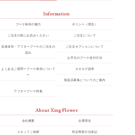
Information
ブーケ保存の魅力
ポリシー（理念）
ご注文の前にお読みください
ご注文について
花束保存・アフターブーケのご注文の
ご注文オプションについて
流れ
お手元のブーケ送付方法
よくあるご質問ーブーケ保存について
カタログ請求
ー
取扱店募集についてのご案内
アフターブーケ特集
About Xing Flower
会社概要
企業理念
スタッフご挨拶
特定商取引法表記