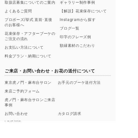
取扱店募集についてのご案内
ギャラリー制作事例
よくあるご質問
【解説】花束保存について
プロポーズ/挙式 直前･直後
Instagramから探す
のお客様へ
ブログ一覧
花束保存・アフターブーケの
印字のフレーズ例
ご注文の流れ
額縁素材のこだわり
お支払い方法について
料金プラン・納期について
ご来店・お問い合わせ・お花の送付について
東京虎ノ門・麻布台サロン
お手元のブーケ送付方法
来店ご予約フォーム
虎ノ門・麻布台サロンご来店
事例
お問い合わせ
カタログ請求
LINE相談
SNS