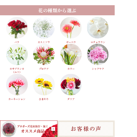
花の種類から選ぶ
バラ
カスミソウ
ガーベラ
コチョウラン
カサブランカ
プロテア
カラー
シャクヤク
（ユリ）
カーネーション
ひまわり
ダリア