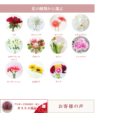
花の種類から選ぶ
バラ
カスミソウ
ガーベラ
コチョウラン
カサブランカ
プロテア
カラー
シャクヤク
（ユリ）
カーネーション
ひまわり
ダリア