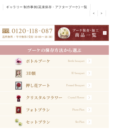
ギャラリー 制作事例(花束保存・アフターブーケ) 一覧
<
>
ブーケの保存方法から選ぶ
ボトルブーケ
Bottle bouquet
3D額
3D bouquet
押し花アート
Pressed Bouquet
クリスタルフラワー
Crystal Flower
フォトプラン
Photo Plan
セットプラン
Set Plan