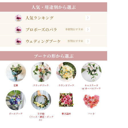
人気・用途別から選ぶ
人気ランキング
プロポーズのバラ
本数別おすすめ
ウェディングブーケ
形別おすすめ
ブーケの形から選ぶ
花束
クラッチブーケ
ラウンドブーケ
キャスケード
or オーバルブーケ
ボールブーケ
その他
敷き詰め
ハート
（リース・装花・ボック
ス）