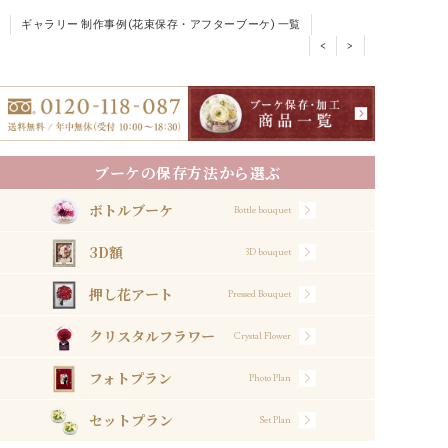
ギャラリー 制作事例(花束保存・アフターブーケ) 一覧
<
>
ブーケの保存方法から選ぶ
ボトルブーケ
Bottle bouquet
3D額
3D bouquet
押し花アート
Pressed Bouquet
クリスタルフラワー
Crystal Flower
フォトプラン
Photo Plan
セットプラン
Set Plan