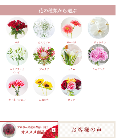
花の種類から選ぶ
バラ
カスミソウ
ガーベラ
コチョウラン
カサブランカ
プロテア
カラー
シャクヤク
（ユリ）
カーネーション
ひまわり
ダリア