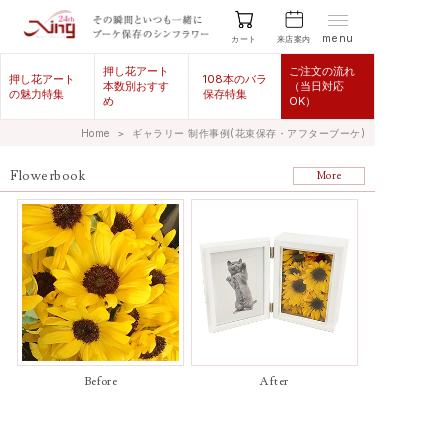
menu
来店案内
カート
押し花アート
ご注文の流れ
押し花アート
108本のバラ
本数別おすす
（当日対応
の魅力特集
保存特集
め
OK）
Home
＞
ギャラリー 制作事例(花束保存・アフターブーケ)
Flowerbook
More
Before
After