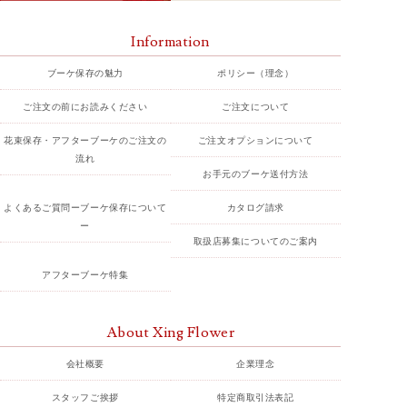
Information
ブーケ保存の魅力
ポリシー（理念）
ご注文の前にお読みください
ご注文について
花束保存・アフターブーケのご注文の
ご注文オプションについて
流れ
お手元のブーケ送付方法
よくあるご質問ーブーケ保存について
カタログ請求
ー
取扱店募集についてのご案内
アフターブーケ特集
About Xing Flower
会社概要
企業理念
スタッフご挨拶
特定商取引法表記