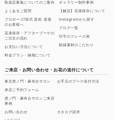
取扱店募集についてのご案内
ギャラリー制作事例
よくあるご質問
【解説】花束保存について
プロポーズ/挙式 直前･直後
Instagramから探す
のお客様へ
ブログ一覧
花束保存・アフターブーケの
印字のフレーズ例
ご注文の流れ
額縁素材のこだわり
お支払い方法について
料金プラン・納期について
ご来店・お問い合わせ・お花の送付について
東京虎ノ門・麻布台サロン
お手元のブーケ送付方法
来店ご予約フォーム
虎ノ門・麻布台サロンご来店
事例
お問い合わせ
カタログ請求
LINE相談
SNS