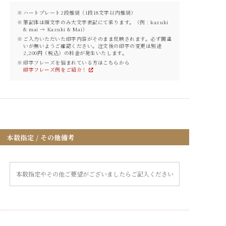
ハートプレート2段推奨（1段18文字以内推奨）
筆記体は頭文字のみ大文字表記にて承ります。（例：kazuki
& mai → Kazuki & Mai）
ご入力いただいた印字内容がそのまま反映されます。必ず間違
いが無いようご確認ください。注文後の印字の変更は別途
2,200円（税込）の料金が発生いたします。
印字フレーズを悩まれている方はこちらから
印字フレーズ例をご紹介！
本数指定 / その他備考