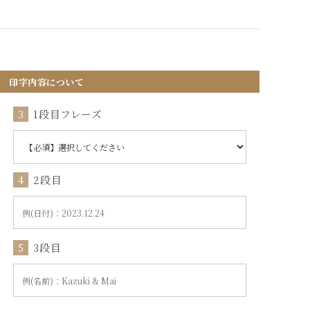
印字内容について
3
1段目フレーズ
4
2段目
5
3段目