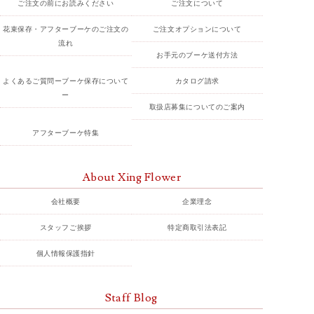
ご注文の前にお読みください
ご注文について
花束保存・アフターブーケのご注文の
ご注文オプションについて
流れ
お手元のブーケ送付方法
よくあるご質問ーブーケ保存について
カタログ請求
ー
取扱店募集についてのご案内
アフターブーケ特集
About Xing Flower
会社概要
企業理念
スタッフご挨拶
特定商取引法表記
個人情報保護指針
Staff Blog