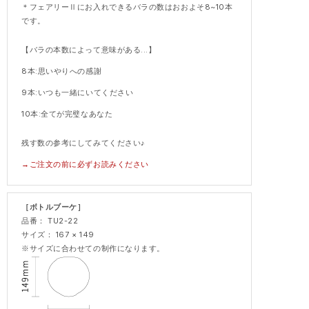
＊フェアリーⅡにお入れできるバラの数はおおよそ
8~10
本
です。
【バラの本数によって意味がある
...
】
8
本
:
思いやりへの感謝
9
本
:
いつも一緒にいてください
10
本
:
全てが完璧なあなた
残す数の参考にしてみてください
♪
→ご注文の前に必ずお読みください
［ボトルブーケ］
品番： TU2-22
サイズ： 167 × 149
※サイズに合わせての制作になります。