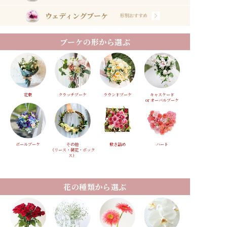
ウェディングブーケ
形別おすすめ
ブーケの形から選ぶ
花束
クラッチブーケ
ラウンドブーケ
キャスケード
or オーバルブーケ
ボールブーケ
その他
敷き詰め
ハート
（リース・装花・ボック
ス）
花の種類から選ぶ