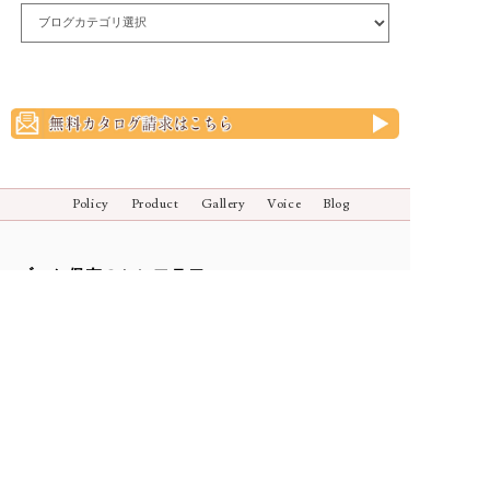
Policy
Product
Gallery
Voice
Blog
ブーケ保存のシンフラワー
花束保存商品一覧
108本のバラ特集
押し花の魅力特集
アフターブーケ特集
押し花で残す
立体で残す