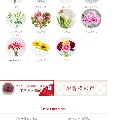
バラ
カスミソウ
ガーベラ
コチョウラン
カサブランカ
プロテア
カラー
シャクヤク
（ユリ）
カーネーション
ひまわり
ダリア
Information
ブーケ保存の魅力
ポリシー（理念）