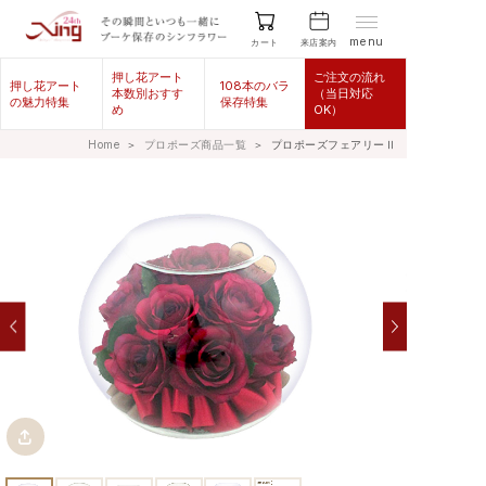
menu
来店案内
カート
押し花アート
ご注文の流れ
押し花アート
108本のバラ
本数別おすす
（当日対応
の魅力特集
保存特集
め
OK）
Home
＞
プロポーズ商品一覧
＞
プロポーズフェアリーⅡ