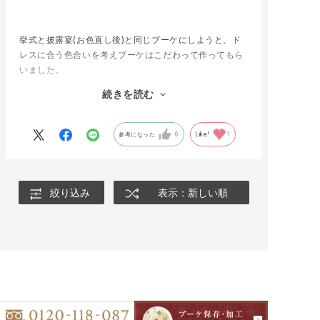
挙式と披露宴(お色直し後)と同じブーケにしようと、ド
レスに合う色合いを考えブーケはこだわって作ってもら
いました。
プロポーズの時薔薇の花束をもらい、その時はお花を残
続きを読む
す考えがなく後で後悔したので、ブーケは大切な思い出
として残したいと思い、加工をお願いしました。
仕上がりはとっても綺麗で加工をお願いして本当に良か
参考になった
0
Like!
1
ったです。枯れやすいスイートピーも綺麗に残っていま
した。ブーケについていたリボンも一緒に入っていて嬉
しかったです。
見る度に式当日の事が思い出され、余韻に浸れます。素
絞り込み
表示：新しい順
敵な加工をして頂き、本当に有難うございました！