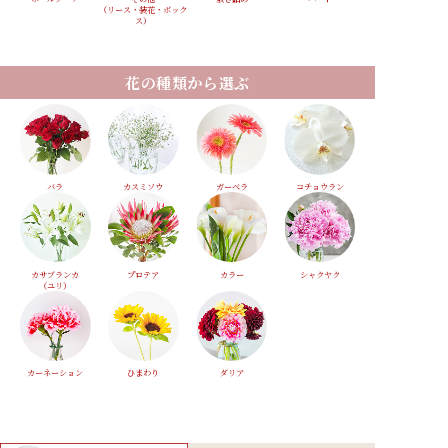
（リース・装花・ボック
ス）
花の種類から選ぶ
バラ
カスミソウ
ガーベラ
コチョウラン
カサブランカ
プロテア
カラー
シャクヤク
（ユリ）
カーネーション
ひまわり
ダリア