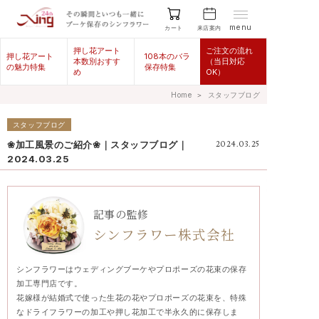
menu
来店案内
カート
押し花アート
ご注文の流れ
押し花アート
108本のバラ
本数別おすす
（当日対応
の魅力特集
保存特集
め
OK）
Home
＞
スタッフブログ
スタッフブログ
❀加工風景のご紹介❀｜スタッフブログ｜
2024.03.25
2024.03.25
記事の監修
シンフラワー株式会社
シンフラワーはウェディングブーケやプロポーズの花束の保存
加工専門店です。
花嫁様が結婚式で使った生花の花やプロポーズの花束を、特殊
なドライフラワーの加工や押し花加工で半永久的に保存しま