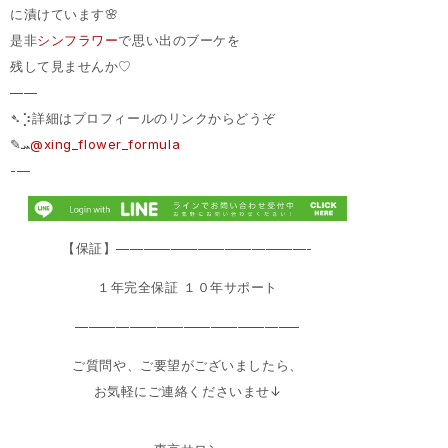
に漬けています🌸
是非
シンフラワー
で思い出のブーケを
残して見ませんか♡
——
➴⡱詳細はプロフィールのリンクからどうぞ
‎✎ܚ
@xing_flower_formula
-—
【保証】——————————————-
１年完全保証 １０年サポート
————————————————–
ご質問や、ご要望がございましたら、
お気軽にご連絡くださいませ↓