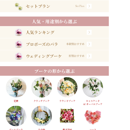
セットプラン
Set Plan
人気・用途別から選ぶ
人気ランキング
プロポーズのバラ
本数別おすすめ
ウェディングブーケ
形別おすすめ
ブーケの形から選ぶ
花束
クラッチブーケ
ラウンドブーケ
キャスケード
or オーバルブーケ
ボールブーケ
その他
敷き詰め
ハート