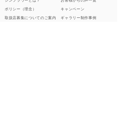
シンフラワーとは？
お客様からの声一覧
ポリシー（理念）
キャンペーン
取扱店募集についてのご案内
ギャラリー制作事例
よくあるご質問
【解説】花束保存について
プロポーズ/挙式 直前･直後
Instagramから探す
のお客様へ
ブログ一覧
花束保存・アフターブーケの
印字のフレーズ例
ご注文の流れ
額縁素材のこだわり
お支払い方法について
料金プラン・納期について
ご来店・お問い合わせ・お花の送付について
東京虎ノ門・麻布台サロン
お手元のブーケ送付方法
来店ご予約フォーム
虎ノ門・麻布台サロンご来店
事例
お問い合わせ
カタログ請求
LINE相談