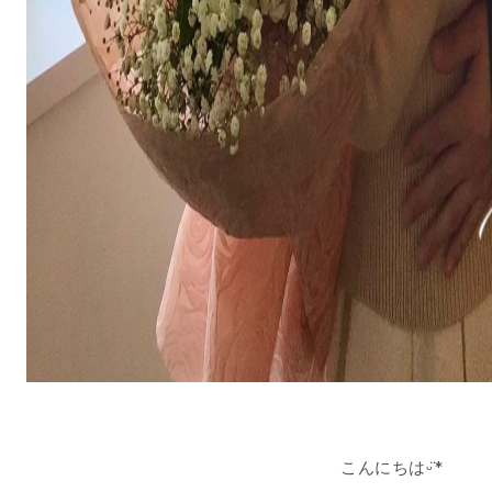
こんにちはᵕ̈*