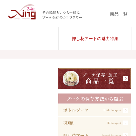
商品一覧
押し花アートの魅力特集
ブーケの保存方法から選ぶ
ボトルブーケ
Bottle bouquet
3D額
3D bouquet
押し花アート
Pressed Bouquet