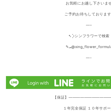
お気軽にお越し下さいま
ご予約お待ちしております!
—–
➴⡱シンフラワーで検索
‎✎ܚ@xing_flower_formul
—-
【保証】———————————
１年完全保証 １０年サポ