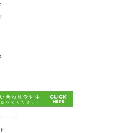
せ
!
a
———-
ート