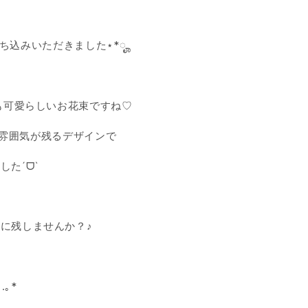
ち込みいただきました⋆*ೄ
も可愛らしいお花束ですね♡
雰囲気が残るデザインで
たˊᗜˋ
に残しませんか？♪
｡*