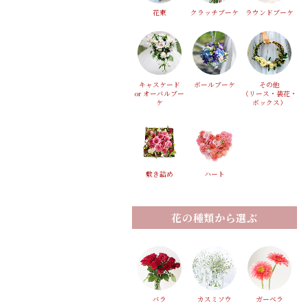
花束
クラッチブーケ
ラウンドブーケ
キャスケード
ボールブーケ
その他
or オーバルブー
（リース・装花・
ケ
ボックス）
敷き詰め
ハート
花の種類から選ぶ
バラ
カスミソウ
ガーベラ