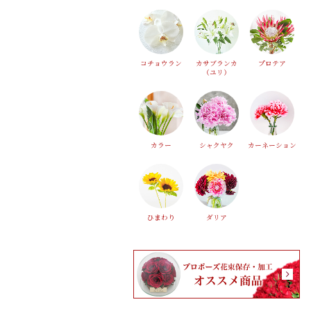
コチョウラン
カサブランカ
プロテア
（ユリ）
カラー
シャクヤク
カーネーション
ひまわり
ダリア