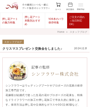
menu
来店案内
カート
押し花アート
ご注文の流れ
押し花アート
108本のバラ
本数別おすす
（当日対応
の魅力特集
保存特集
め
OK）
Home
＞
スタッフブログ
スタッフブログ
クリスマスプレゼント交換会をしました♪
2024.12.13
記事の監修
シンフラワー株式会社
シンフラワーはウェディングブーケやプロポーズの花束の保存
加工専門店です。
花嫁様が結婚式で使った生花の花やプロポーズの花束を、特殊
なドライフラワーの加工や押し花加工で半永久的に保存しま
す。保存方法は押し花や立体的なガラスや3D(立体)額など、