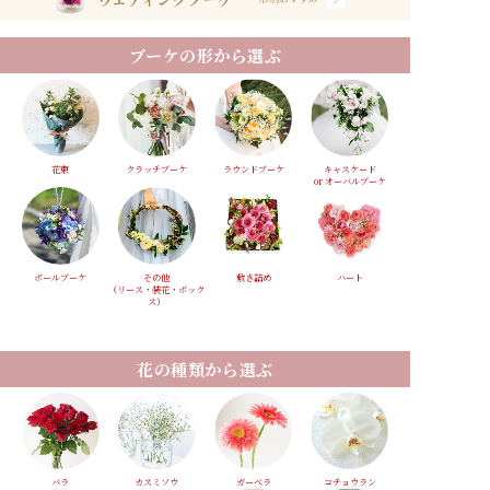
ブーケの形から選ぶ
花束
クラッチブーケ
ラウンドブーケ
キャスケード
or オーバルブーケ
ボールブーケ
その他
敷き詰め
ハート
（リース・装花・ボック
ス）
花の種類から選ぶ
バラ
カスミソウ
ガーベラ
コチョウラン