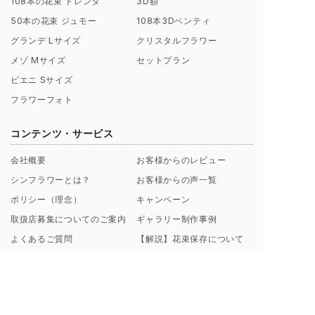
108本の花束 トレンタ
3D額
50本の花束 ジュモー
108本3Dベンティ
グランデ Lサイズ
クリスタルフラワー
メゾ Mサイズ
セットプラン
ピエニ Sサイズ
フラワーフォト
コンテンツ・サービス
会社概要
お客様からのレビュー
シンフラワーとは？
お客様からの声一覧
ポリシー（理念）
キャンペーン
取扱店募集についてのご案内
ギャラリー制作事例
よくあるご質問
【解説】花束保存について
プロポーズ/挙式 直前･直後
Instagramから探す
のお客様へ
ブログ一覧
花束保存・アフターブーケの
印字のフレーズ例
ご注文の流れ