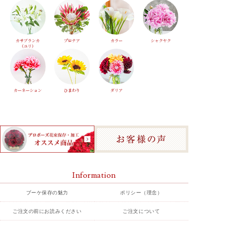
カサブランカ
プロテア
カラー
シャクヤク
（ユリ）
カーネーション
ひまわり
ダリア
Information
ブーケ保存の魅力
ポリシー（理念）
ご注文の前にお読みください
ご注文について