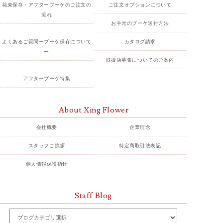
花束保存・アフターブーケのご注文の
ご注文オプションについて
流れ
お手元のブーケ送付方法
よくあるご質問ーブーケ保存について
カタログ請求
ー
取扱店募集についてのご案内
アフターブーケ特集
About Xing Flower
会社概要
企業理念
スタッフご挨拶
特定商取引法表記
個人情報保護指針
Staff Blog