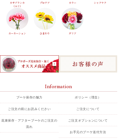
カサブランカ
プロテア
カラー
シャクヤク
（ユリ）
カーネーション
ひまわり
ダリア
Information
ブーケ保存の魅力
ポリシー（理念）
ご注文の前にお読みください
ご注文について
花束保存・アフターブーケのご注文の
ご注文オプションについて
流れ
お手元のブーケ送付方法