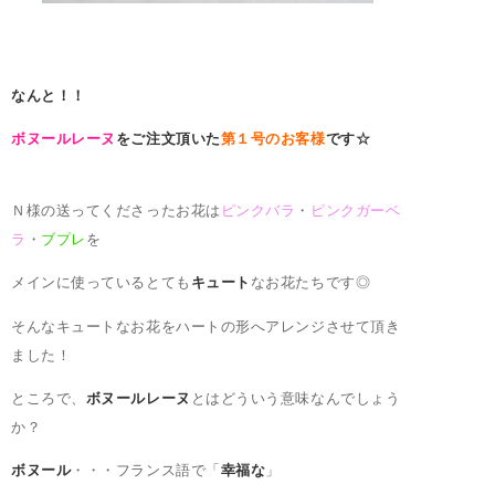
なんと！！
ボヌールレーヌ
をご注文頂いた
第１号のお客様
です☆
Ｎ様の送ってくださったお花は
ピンクバラ
・
ピンクガーベ
ラ
・
ブプレ
を
メインに使っているとても
キュート
なお花たちです◎
そんなキュートなお花をハートの形へアレンジさせて頂き
ました！
ところで、
ボヌールレーヌ
とはどういう意味なんでしょう
か？
ボヌール
・・・フランス語で「
幸福な
」