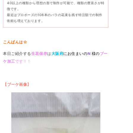
40以上の種類から理想の形で制作が可能で、種類の豊富さが特
徴です。
最近はプロポーズの108本のバラの花束を残す特注額での制作
依頼も増えております。
こんばんは☆
本日ご紹介する
生花
保存
は
大阪府
にお住まいの
N
様の
ブー
ケ加工
です！！
【ブーケ画像】