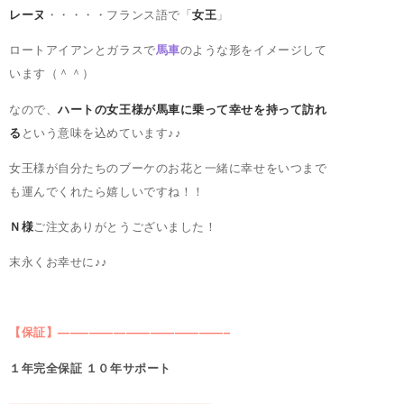
レーヌ
・・・・・フランス語で「
女王
」
ロートアイアンとガラスで
馬車
のような形をイメージして
います（＾＾）
なので、
ハートの女王様が馬車に乗って幸せを持って訪れ
る
という意味を込めています♪♪
女王様が自分たちのブーケのお花と一緒に幸せをいつまで
も運んでくれたら嬉しいですね！！
Ｎ様
ご注文ありがとうございました！
末永くお幸せに♪♪
【保証】
——–
———————————–
１年完全保証 １０年サポート
————————————————–