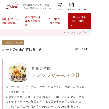
menu
来店案内
カート
押し花アート
ご注文の流れ
押し花アート
108本のバラ
本数別おすす
（当日対応
の魅力特集
保存特集
め
OK）
Home
＞
スタッフブログ
スタッフブログ
ハートの女王が訪れる...★
2015.09.19
記事の監修
シンフラワー株式会社
シンフラワーはウェディングブーケやプロポーズの花束の保存
加工専門店です。
花嫁様が結婚式で使った生花の花やプロポーズの花束を、特殊
なドライフラワーの加工や押し花加工で半永久的に保存しま
す。保存方法は押し花や立体的なガラスや3D(立体)額など、