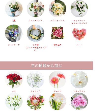
花束
クラッチブーケ
ラウンドブーケ
キャスケード
or オーバルブーケ
ボールブーケ
その他
敷き詰め
ハート
（リース・装花・ボック
ス）
花の種類から選ぶ
バラ
カスミソウ
ガーベラ
コチョウラン