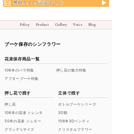
Policy
Product
Gallery
Voice
Blog
ブーケ保存のシンフラワー
花束保存商品一覧
108本のバラ特集
押し花の魅力特集
アフターブーケ特集
押し花で残す
立体で残す
押し花
ボトルブーケシリーズ
108本の花束 トレンタ
3D額
50本の花束 ジュモー
108本3Dベンティ
グランデ Lサイズ
クリスタルフラワー