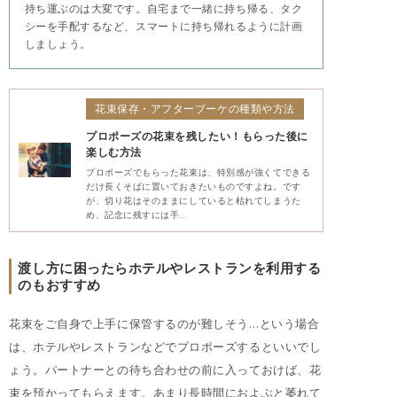
持ち運ぶのは大変です。自宅まで一緒に持ち帰る、タク
シーを手配するなど、スマートに持ち帰れるように計画
しましょう。
花束保存・アフターブーケの種類や方法
プロポーズの花束を残したい！もらった後に
楽しむ方法
プロポーズでもらった花束は、特別感が強くてできる
だけ長くそばに置いておきたいものですよね。です
が、切り花はそのままにしていると枯れてしまうた
め、記念に残すには手…
渡し方に困ったらホテルやレストランを利用する
のもおすすめ
花束をご自身で上手に保管するのが難しそう…という場合
は、ホテルやレストランなどでプロポーズするといいでし
ょう。パートナーとの待ち合わせの前に入っておけば、花
束を預かってもらえます。あまり長時間におよぶと萎れて