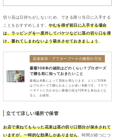
切り花は日持ちがしないため、できる限り当日に入手する
ことをおすすめします。
やむを得ず前日に入手する場合
は、ラッピングを一度外してバケツなどに茎の切り口を浸
け、萎れてしまわないよう吸水させておきましょう
。
花束保存・アフターブーケの種類や方法
薔薇108本の値段はどのくらい？プロポーズ
で贈る前に知っておきたいこと
薔薇は本数によって意味が異なります。とくに108本
はプロポーズで贈られることが多い本数です。フラワ
ーギフトに欠かせない薔薇の花を108本も束ねるとな
ると、お値段…
立てて涼しい場所で保管
お店で束ねてもらった花束は茎の切り口部分が保水されて
いますが、一時的な効果しかありません
。時間が経つにつ