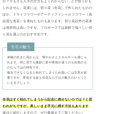
か？そもそも入手の仕方もよくわからない…と戸惑うかも
しれません。花束には、切り花（生花）で作られたものの
ほか、ドライフラワーやアーティフィシャルフラワー（高
品質な造花）を束ねたものもあります。切り花以外の花束
は保存性は高いですが、プロポーズでは新鮮で瑞々しい切
り花を選ぶのがおすすめです。
生花の魅力
本物の生きた花からは、華やかさとエネルギーを感じら
れます。同じ花でも微妙に形や表情が違うのも自然のも
のならではの特長です。
吸水できなくなると枯れてしまうため扱いには注意が必
要ですが、変化する姿も生花ならではの魅力のひとつと
いえるでしょう。
生花はすぐ枯れてしまうから記念に残せないのでは？と思
われがちですが、美しいまま手元に残す方法もあります
。
後ほど紹介しますので、ぜひ最後までご覧ください。