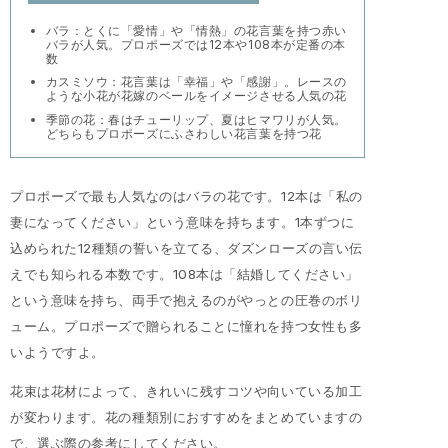
バラ：とくに「愛情」や「情熱」の花言葉を持つ赤い
バラが人気。プロポーズでは12本や108本が定番の本
数
カスミソウ：花言葉は「幸福」や「感謝」。レースの
ような小花が花嫁のベールをイメージさせる人気の花
季節の花：春はチューリップ、夏はヒマワリが人気。
どちらもプロポーズにふさわしい花言葉を持つ花
プロポーズで最も人気なのはバラの花です。12本は「私の
妻になってください」という意味を持ちます。1本ずつに
込められた12種類の誓いを立てる、ダズンローズの言い伝
えでも知られる本数です。108本は「結婚してください」
という意味を持ち、両手で抱えるのがやっとの圧巻のボリ
ューム。プロポーズで贈られることに憧れを持つ女性も多
いようですよ。
花束は花材によって、きれいに残すコツや向いている加工
が変わります。花の種類別におすすめをまとめていますの
で、選ぶ際の参考にしてください。