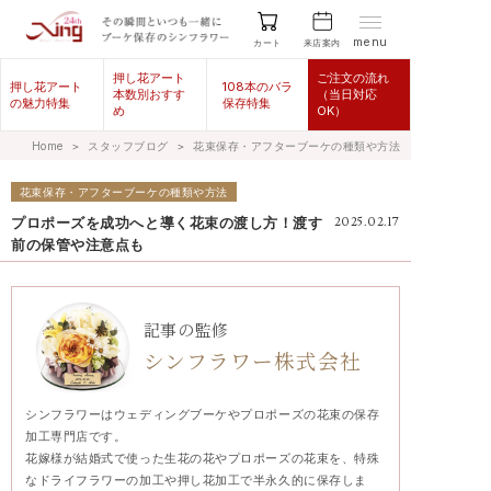
menu
来店案内
カート
押し花アート
ご注文の流れ
押し花アート
108本のバラ
本数別おすす
（当日対応
の魅力特集
保存特集
め
OK）
Home
＞
スタッフブログ
＞
花束保存・アフターブーケの種類や方法
花束保存・アフターブーケの種類や方法
プロポーズを成功へと導く花束の渡し方！渡す
2025.02.17
前の保管や注意点も​
記事の監修
シンフラワー株式会社
シンフラワーはウェディングブーケやプロポーズの花束の保存
加工専門店です。
花嫁様が結婚式で使った生花の花やプロポーズの花束を、特殊
なドライフラワーの加工や押し花加工で半永久的に保存しま