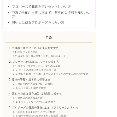
プロポーズで花束をプレゼントしたい方
花束の手配から渡し方まで、基本的な情報を知りたい
方
思い出に残るプロポーズをしたい方
目次
プロポーズギフトには花束がおすすめ
花束が人気の理由
花束は渡し方が重要！手配も含め計画しよう
プロポーズの花束のスマートな渡し方
サプライズでプレゼントするのが基本
デートの終盤に渡してプロポーズ
渡し方に困ったらホテルやレストランを利用するのもおすすめ
花束の手配や渡す前の保管方法
事前予約と当日受け取りが原則
立てて涼しい場所で保管
渡した花束は保存加工で記念品に残そう
専門店の保存加工とは
ドライフラワーと押し花の選び方
プロポーズの花束の保存にはシンフラワーがおすすめ
花束をそのままのイメージで保存
数十年単位で保存できるから記念品に最適