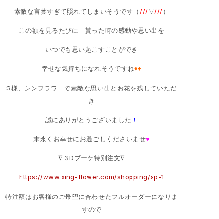
素敵な言葉すぎて照れてしまいそうです（
///
▽
///
）
この額を見るたびに 貰った時の感動や思い出を
いつでも思い起こすことができ
幸せな気持ちになれそうですね
♦♦
S様、シンフラワーで素敵な思い出とお花を残していただ
き
誠にありがとうございました
！
末永くお幸せにお過ごしくださいませ
♥
∇３Dブーケ特別注文∇
https://www.xing-flower.com/shopping/sp-1
特注額はお客様のご希望に合わせたフルオーダーになりま
すので