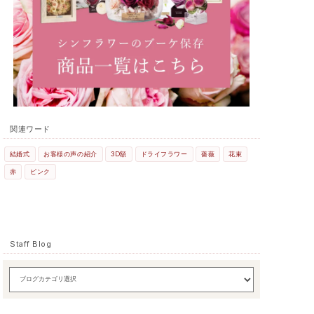
関連ワード
結婚式
お客様の声の紹介
3D額
ドライフラワー
薔薇
花束
赤
ピンク
Staff Blog