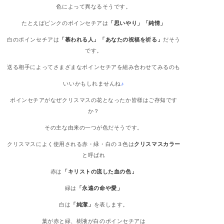
色によって異なるそうです。
たとえばピンクのポインセチアは
「思いやり」「純情」
白のポインセチアは
「慕われる人」「あなたの祝福を祈る」
だそう
です。
送る相手によってさまざまなポインセチアを組み合わせてみるのも
いいかもしれませんね
♪
ポインセチアがなぜクリスマスの花となったか皆様はご存知です
か？
その主な由来の一つが色だそうです。
クリスマスによく使用される赤・緑・白の３色は
クリスマスカラー
と呼ばれ
赤は
「キリストの流した血の色」
緑は
「永遠の命や愛」
白は
「純潔」
を表します。
葉が赤と緑、樹液が白のポインセチアは