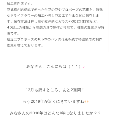
加工専門店です。
花嫁様が結婚式で使った生花の花やプロポーズの花束を、特殊
なドライフラワーの加工や押し花加工で半永久的に保存しま
す。保存方法は押し花や立体的なガラスや3D(立体)額など、
40以上の種類から理想の形で制作が可能で、種類の豊富さが特
徴です。
最近はプロポーズの108本のバラの花束を残す特注額での制作
依頼も増えております。
みなさん、こんにちは（＾＾）
♪
12月も残すところ、あと2週間！
もう2019年が近くにきていますね
♦♦
みなさんの2018年はどんな1年になりましたか？？