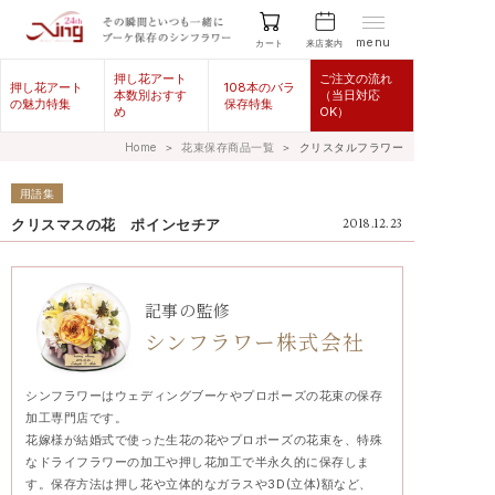
menu
来店案内
カート
押し花アート
ご注文の流れ
押し花アート
108本のバラ
本数別おすす
（当日対応
の魅力特集
保存特集
め
OK）
Home
＞
花束保存商品一覧
＞
クリスタルフラワー
用語集
クリスマスの花 ポインセチア
2018.12.23
記事の監修
シンフラワー株式会社
シンフラワーはウェディングブーケやプロポーズの花束の保存
加工専門店です。
花嫁様が結婚式で使った生花の花やプロポーズの花束を、特殊
なドライフラワーの加工や押し花加工で半永久的に保存しま
す。保存方法は押し花や立体的なガラスや3D(立体)額など、