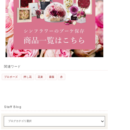
関連ワード
プロポーズ
押し花
花束
薔薇
赤
Staff Blog