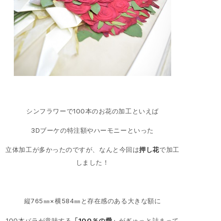
シンフラワーで100本のお花の加工といえば
3Dブーケの特注額やハーモニーといった
立体加工が多かったのですが、なんと今回は
押し花
で加工
しました！
縦765㎜×横584㎜と存在感のある大きな額に
100本バラが意味する
「100％の愛」
がぎゅっと詰まって