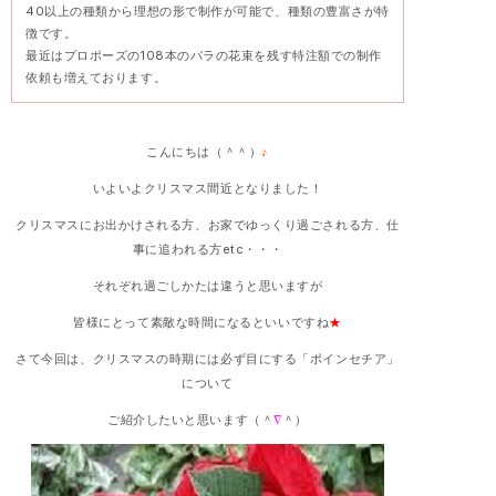
40以上の種類から理想の形で制作が可能で、種類の豊富さが特
徴です。
最近はプロポーズの108本のバラの花束を残す特注額での制作
依頼も増えております。
こんにちは（＾＾）
♪
いよいよクリスマス間近となりました！
クリスマスにお出かけされる方、お家でゆっくり過ごされる方、仕
事に追われる方etc・・・
それぞれ過ごしかたは違うと思いますが
皆様にとって素敵な時間になるといいですね
★
さて今回は、クリスマスの時期には必ず目にする「ポインセチア」
について
ご紹介したいと思います（＾
∇
＾）