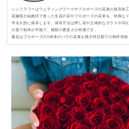
シンフラワーはウェディングブーケやプロポーズの花束の保存加
花嫁様が結婚式で使った生花の花やプロポーズの花束を、特殊な
半永久的に保存します。保存方法は押し花や立体的なガラスや3D(
の形で制作が可能で、種類の豊富さが特徴です。
最近はプロポーズの108本のバラの花束を残す特注額での制作依