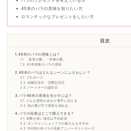
バラのプレゼントを考えている方
40本のバラの意味を知りたい方
ロマンチックなプレゼントをしたい方
目次
40本のバラの意味とは？
「真実の愛」「本物の愛」
40本前後のバラの意味
40本のバラはどんなシーンにふさわしい？
プロポーズ
結婚記念日・交際記念日
パートナーの誕生日
バラ40本の意味を生かすには？
どんな意味があるか相手に伝える
色の選び方で意味を深める
バラの花束はどこで購入できる？
本数が多い場合は予約必須
オンラインショップでの購入もおすすめ
108本の赤バラの花束アニバーサリーローズ