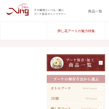
商品一覧
押し花アートの魅力特集
ブーケの保存方法から選ぶ
ボトルブーケ
Bottle bouquet
3D額
3D bouquet
押し花アート
Pressed Bouquet