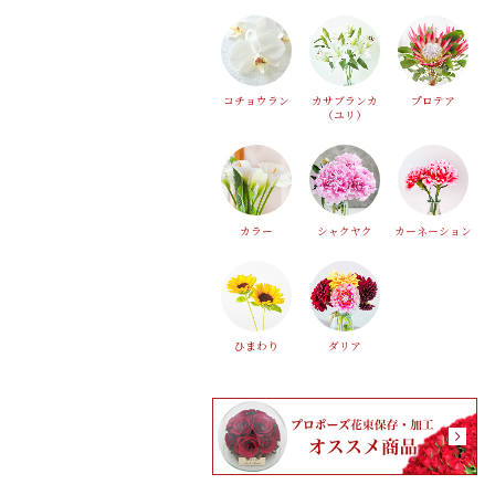
コチョウラン
カサブランカ
プロテア
（ユリ）
カラー
シャクヤク
カーネーション
ひまわり
ダリア