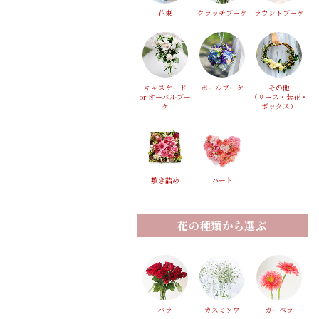
花束
クラッチブーケ
ラウンドブーケ
キャスケード
ボールブーケ
その他
or オーバルブー
（リース・装花・
ケ
ボックス）
敷き詰め
ハート
花の種類から選ぶ
バラ
カスミソウ
ガーベラ