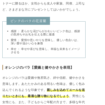
トナーに贈るほか、女性からも友人や家族、同僚、上司な
ど、さまざまな方にプレゼントしてはいかがでしょう。
ピンクのバラの花言葉
感謝 ： 柔らかな花びらがかわいいピンク色は、感謝
の気持ちやお礼を伝える際に最適
愛情 ： 愛情や思いやりを意味し、優しい色合いは、
深い愛や温かい心を象徴
幸せ ： 幸せや喜びを意味し、幸福な未来をイメージ
させる
オレンジのバラ【愛嬌と健やかさを表現】
オレンジのバラは愛嬌や無邪気さ、絆や信頼、健やかさを
意味します。あたたかみのある明るい色味は、優しく包み
込んでくれるような印象です。
親しみを込めてエールを送
りたいときにも、最適な贈り物になるでしょう
。男性にも
女性にも、また、子どもからご年配の方まで、多様な年代