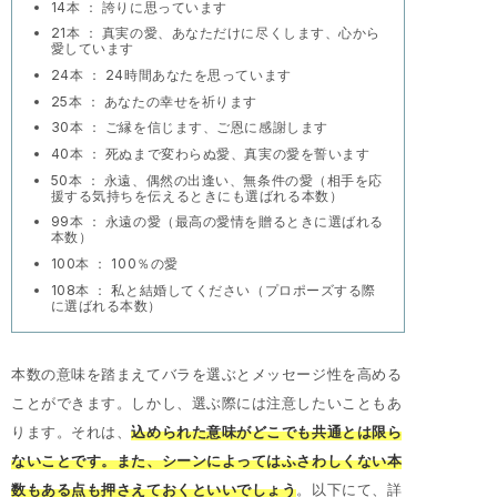
14本 ： 誇りに思っています
21本 ： 真実の愛、あなただけに尽くします、心から
愛しています
24本 ： 24時間あなたを思っています
25本 ： あなたの幸せを祈ります
30本 ： ご縁を信じます、ご恩に感謝します
40本 ： 死ぬまで変わらぬ愛、真実の愛を誓います
50本 ： 永遠、偶然の出逢い、無条件の愛（相手を応
援する気持ちを伝えるときにも選ばれる本数）
99本 ： 永遠の愛（最高の愛情を贈るときに選ばれる
本数）
100本 ： 100％の愛
108本 ： 私と結婚してください（プロポーズする際
に選ばれる本数）
本数の意味を踏まえてバラを選ぶとメッセージ性を高める
ことができます。しかし、選ぶ際には注意したいこともあ
ります。それは、
込められた意味がどこでも共通とは限ら
ないことです。また、シーンによってはふさわしくない本
数もある点も押さえておくといいでしょう
。以下にて、詳