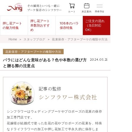
menu
来店案内
カート
押し花アート
ご注文の流れ
押し花アート
108本のバラ
本数別おすす
（当日対応
の魅力特集
保存特集
め
OK）
Home
＞
スタッフブログ
＞
花束保存・アフターブーケの種類や方法
花束保存・アフターブーケの種類や方法
バラにはどんな意味がある？色や本数の選び方
2024.03.21
と贈る際の注意点
記事の監修
シンフラワー株式会社
シンフラワーはウェディングブーケやプロポーズの花束の保存
加工専門店です。
花嫁様が結婚式で使った生花の花やプロポーズの花束を、特殊
なドライフラワーの加工や押し花加工で半永久的に保存しま