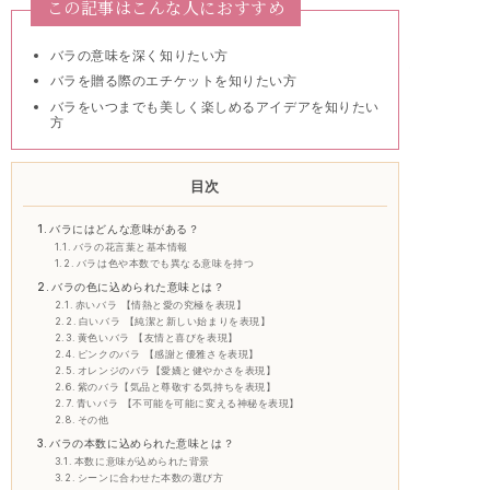
この記事はこんな人におすすめ
バラの意味を深く知りたい方
バラを贈る際のエチケットを知りたい方
バラをいつまでも美しく楽しめるアイデアを知りたい
方
目次
バラにはどんな意味がある？
バラの花言葉と基本情報
バラは色や本数でも異なる意味を持つ
バラの色に込められた意味とは？
赤いバラ 【情熱と愛の究極を表現】
白いバラ 【純潔と新しい始まりを表現】
黄色いバラ 【友情と喜びを表現】
ピンクのバラ 【感謝と優雅さを表現】
オレンジのバラ【愛嬌と健やかさを表現】
紫のバラ【気品と尊敬する気持ちを表現】
青いバラ 【不可能を可能に変える神秘を表現】
その他
バラの本数に込められた意味とは？
本数に意味が込められた背景
シーンに合わせた本数の選び方