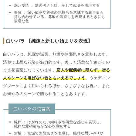
深い愛情 ： 愛の強さと絆、そして献身を表現する
尊敬 ： 深い敬意や尊敬の気持ちを意味する花言葉も
持ち合わせている。尊敬の気持ちを表現するときにも
最適な色
白いバラ 【純潔と新しい始まりを表現】
白いバラは、純潔や誠実、無垢や無邪気さを意味します。
清楚で上品な花姿が魅力的です。美しく清楚な印象がその
まま花言葉になっています。
恋人や配偶者に限らず、贈る
人やシーンを選ばない色ともいえるでしょう
。ウェディン
グブーケによく用いられるほか、さまざまなお祝い、また
お悔やみのシーンで贈られることもあります。
白いバラの花言葉
純粋 ： けがれのない純粋さや清楚な感じを表現し、
純粋な愛や清らかな心を意味する
無垢 ： 無垢で無邪気さを表現し、純粋な思いやりや