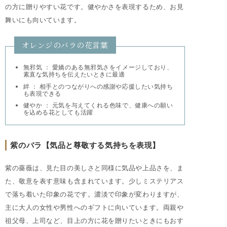
の方に贈りやすい花です。健やかさを表現するため、お見
舞いにも向いています。
オレンジのバラの花言葉
無邪気 ： 愛嬌のある無邪気さをイメージしており、
素直な気持ちを伝えたいときに最適
絆 ： 相手とのつながりへの感謝や応援したい気持ち
も表現できる
健やか ： 元気を与えてくれる色味で、健康への願い
を込める花としても活躍
紫のバラ【気品と尊敬する気持ちを表現】
紫の薔薇は、見た目の美しさと同様に気品や上品さを、ま
た、敬意を表す意味も含まれています。少しミステリアス
で落ち着いた印象の花です。濃淡で印象が変わりますが、
主に大人の女性や男性へのギフトに向いています。両親や
祖父母、上司など、目上の方に花を贈りたいときにもおす