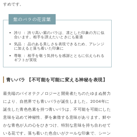
すめです。
紫のバラの花言葉
誇り ： 誇り高い紫のバラは、凛とした印象の方に似
合います。相手を讃えたいときにも最適
気品 ： 品のある美しさを表現できるため、アレンジ
に加えると落ち着いた印象に
尊敬 ： 相手を敬う気持ちを感謝とともに伝えられる
ギフトが実現
青いバラ 【不可能を可能に変える神秘を表現】
最先端のバイオテクノロジーと開発者たちのたゆまぬ努力
により、自然界でも青いバラが誕生しました。2004年に
誕生した青色色素を持つ青いバラは、不可能を可能にした
意味を込めて神秘性、夢を象徴する意味があります。鮮や
かな青色が人の心をひきつけ、特別な意味を持ち合わせて
いる花です。落ち着いた色合いがクールな印象で、シーン