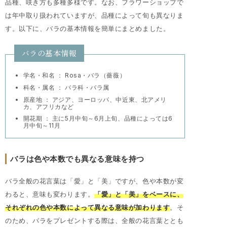
品種、咲き方も多種多様です。なお、フラワーショップで
は年中取り扱われていますが、品種によって旬も異なりま
す。以下に、バラの基本情報を簡単にまとめました。
バラの基本情報
学名・和名 ： Rosa・バラ（薔薇）
科名・属名 ： バラ科・バラ属
原産地 ： アジア、ヨーロッパ、中近東、北アメリ
カ、アフリカなど
開花期 ： 主に5月中旬～6月上旬、品種によっては6
月中旬～11月
バラは色や本数でも異なる意味を持つ
バラ全般の花言葉は「愛」と「美」ですが、色や本数が変
わると、意味も変わります。
「愛」と「美」をベースに、
それぞれの色や本数によって異なる意味が加わります
。そ
のため、バラをプレゼントする際は、全般の花言葉ととも