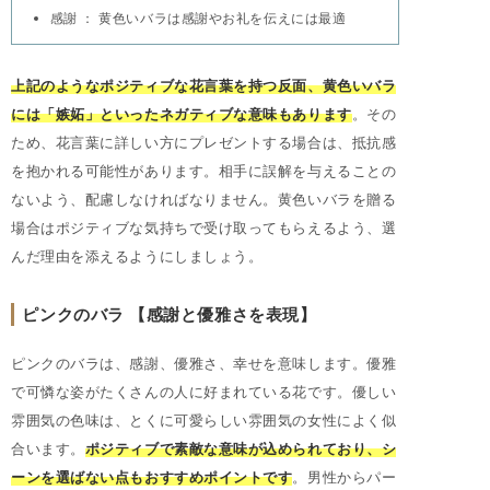
感謝 ： 黄色いバラは感謝やお礼を伝えには最適
上記のようなポジティブな花言葉を持つ反面、黄色いバラ
には「嫉妬」といったネガティブな意味もあります
。その
ため、花言葉に詳しい方にプレゼントする場合は、抵抗感
を抱かれる可能性があります。相手に誤解を与えることの
ないよう、配慮しなければなりません。黄色いバラを贈る
場合はポジティブな気持ちで受け取ってもらえるよう、選
んだ理由を添えるようにしましょう。
ピンクのバラ 【感謝と優雅さを表現】
ピンクのバラは、感謝、優雅さ、幸せを意味します。優雅
で可憐な姿がたくさんの人に好まれている花です。優しい
雰囲気の色味は、とくに可愛らしい雰囲気の女性によく似
合います。
ポジティブで素敵な意味が込められており、シ
ーンを選ばない点もおすすめポイントです
。男性からパー