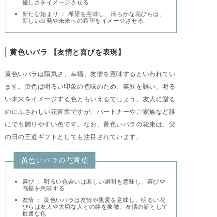
優しさをイメージさせる
新たな始まり ： 希望を意味し、清らかな花びらは、
新しい出発や未来への希望をイメージさせる
黄色いバラ 【友情と喜びを表現】
黄色いバラは陽気さ、幸福、友情を意味するといわれてい
ます。黄色は明るい印象の色味のため、笑顔を誘い、明る
い未来をイメージする色ともいえるでしょう。友人に贈る
のにふさわしい花言葉ですが、パートナーやご家族など誰
にでも贈りやすい色です。なお、黄色いバラの花束は、父
の日の王道ギフトとしても注目されています。
黄色いバラの花言葉
喜び ： 明るい色合いは楽しい瞬間を意味し、喜びや
高揚を意味する
友情 ： 黄色いバラは友情や親愛を意味し、明るい花
びらは友人や大切な人との絆を象徴。友情の証として
最適な色