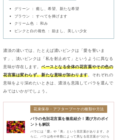
グリーン ： 癒し、希望、新たな希望
ブラウン ： すべてを捧げます
クリーム色 ： 和み
ピンクと白の複色 ： 励まし、美しい少女
濃淡の違いでは、たとえば濃いピンクは「愛を誓いま
す」、淡いピンクは「私を射止めて」というように異なる
意味が存在します。
ベースとなる全体の花言葉やその色の
花言葉は変わらず、新たな意味が加わります
。それぞれの
意味をより深めたいときは、濃淡も意識してバラを選んで
みてはいかがでしょう。
花束保存・アフターブーケの種類や方法
バラの色別花言葉を徹底紹介！選び方のポイ
ントも解説
バラには「愛」や「美」という花言葉があります。さ
らに、バラは色や本数によって異なる花言葉がつけら