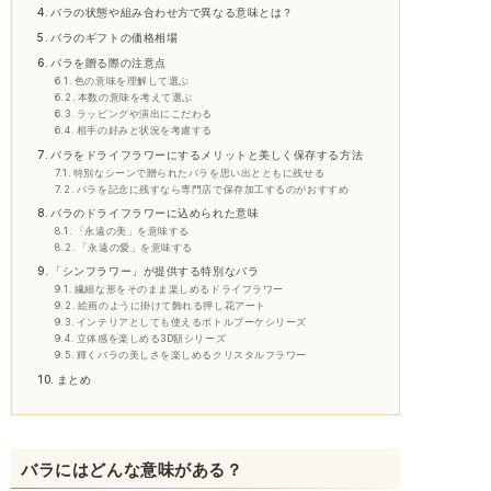
バラの状態や組み合わせ方で異なる意味とは？
バラのギフトの価格相場
バラを贈る際の注意点
色の意味を理解して選ぶ
本数の意味を考えて選ぶ
ラッピングや演出にこだわる
相手の好みと状況を考慮する
バラをドライフラワーにするメリットと美しく保存する方法
特別なシーンで贈られたバラを思い出とともに残せる
バラを記念に残すなら専門店で保存加工するのがおすすめ
バラのドライフラワーに込められた意味
「永遠の美」を意味する
「永遠の愛」を意味する
「シンフラワー」が提供する特別なバラ
繊細な形をそのまま楽しめるドライフラワー
絵画のように掛けて飾れる押し花アート
インテリアとしても使えるボトルブーケシリーズ
立体感を楽しめる3D額シリーズ
輝くバラの美しさを楽しめるクリスタルフラワー
まとめ
バラにはどんな意味がある？