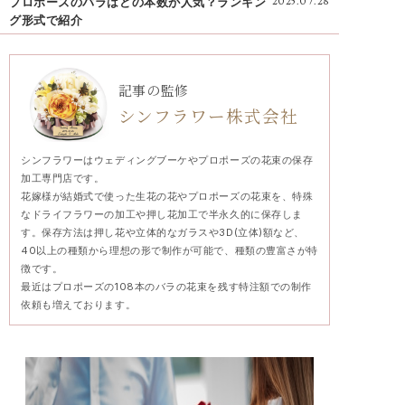
プロポーズのバラはどの本数が人気？ランキン
2025.07.28
グ形式で紹介
記事の監修
シンフラワー株式会社
シンフラワーはウェディングブーケやプロポーズの花束の保存
加工専門店です。
花嫁様が結婚式で使った生花の花やプロポーズの花束を、特殊
なドライフラワーの加工や押し花加工で半永久的に保存しま
す。保存方法は押し花や立体的なガラスや3D(立体)額など、
40以上の種類から理想の形で制作が可能で、種類の豊富さが特
徴です。
最近はプロポーズの108本のバラの花束を残す特注額での制作
依頼も増えております。