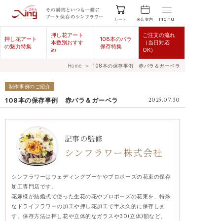
menu
来店案内
カート
押し花アート
ご注文の流れ
押し花アート
108本のバラ
本数別おすす
（当日対応
の魅力特集
保存特集
め
OK）
Home
＞
108本の保存事例 赤バラ＆ガーベラ
制作事例のご紹介
108本の保存事例 赤バラ＆ガーベラ
2025.07.30
記事の監修
シンフラワー株式会社
シンフラワーはウェディングブーケやプロポーズの花束の保存
加工専門店です。
花嫁様が結婚式で使った生花の花やプロポーズの花束を、特殊
なドライフラワーの加工や押し花加工で半永久的に保存しま
す。保存方法は押し花や立体的なガラスや3D(立体)額など、